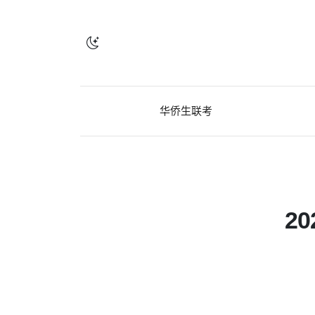
华侨生联考
2