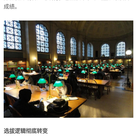
成绩。
选拔逻辑彻底转变