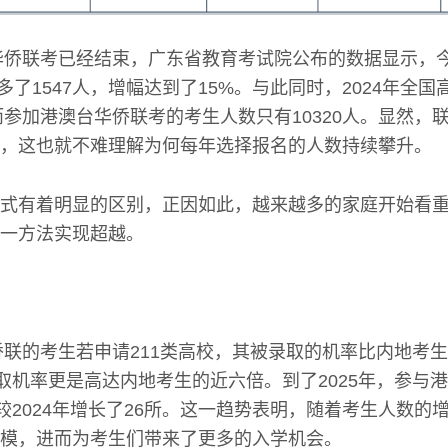
台华侨联考已经结束，广东省教育考试院公布的数据显示，
年多了1547人，增幅达到了15%。与此同时，2024年全
，而参加港澳台华侨联考的考生人数只有10320人。显然，
，这也就不难理解为何每年选择报名的人数持续攀升。
式有着明显的区别，正因如此，越来越多的家庭开始看
一方法实现超越。
台侨联的考生若申请211类高校，其被录取的机率比内地考
录取机率更是高达内地考生的近六倍。到了2025年，参与
，较2024年增长了26所。这一趋势表明，随着考生人数的
模，进而为考生们带来了更多的入学机会。