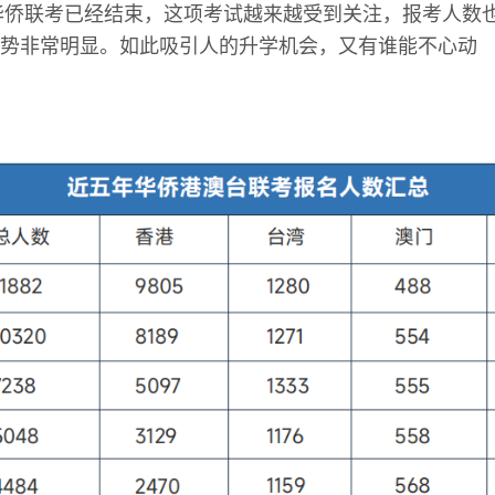
台华侨联考已经结束，这项考试越来越受到关注，报考人数
势非常明显。如此吸引人的升学机会，又有谁能不心动