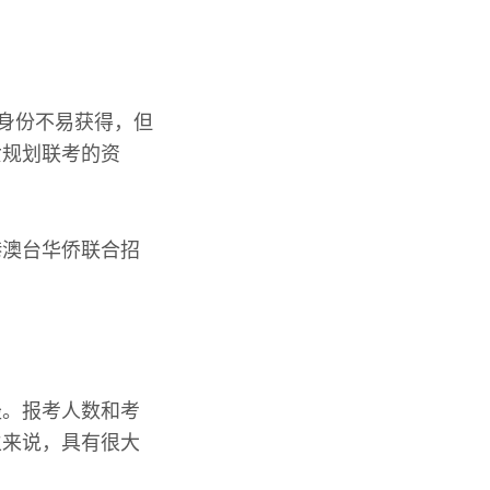
的身份不易获得，但
女规划联考的资
港澳台华侨联合招
径。报考人数和考
生来说，具有很大