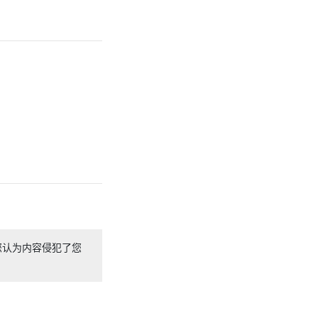
您认为内容侵犯了您