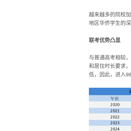
越来越多的院校加
地区华侨学生的深
联考优势凸显
与普通高考相较，
和居住时长要求，
低，因此，进入9