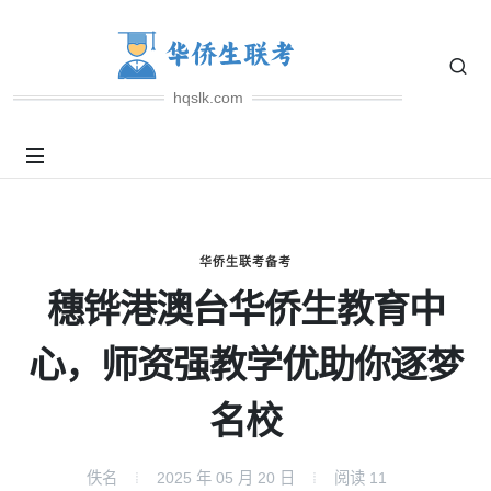
hqslk.com
华侨生联考备考
穗铧港澳台华侨生教育中
心，师资强教学优助你逐梦
名校
佚名
2025 年 05 月 20 日
阅读
11