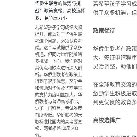
华侨生联考的优势与挑
若希望孩子学习成
战：政策宽松、高校选择
供了众多机遇，但
多、竞争压力小
若希望孩子学习成绩大幅
政策优待
提升，那么对于华侨生联
考这个问题，必须认真考
虑。这个考试提供了众多
华侨生联考在政策
机遇，但同时也伴随着诸
大。签证申请程序
多挑战。下面，我们将对
灵活调整，助他们
其优点和缺点进行深入剖
析。华侨生联考在政策上
得到了很多优惠。奖学金
在全球教育交流的
和资助对华侨及华裔学生
激励学生积极进取
的支持力度明显加大。华
侨联考与普通高考相比，
到更优良的教育条
少了一门科目，考试难度
有所降低。华侨联考的录
高校选择广
取标准比国内的高考要宽
松，两者相差100到200
分。