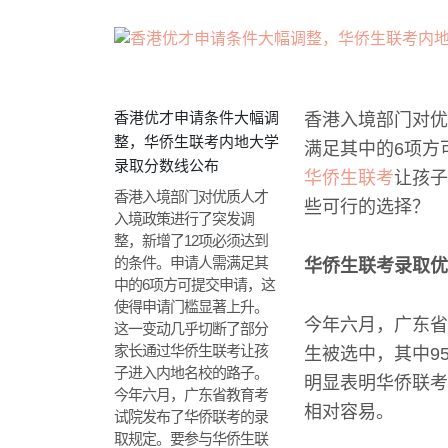
香港优才申请条件大幅调
香港入境部门对优
整，华侨生联考内地大学
满足其中的6项方
录取分数线公布
华侨生联考
让孩子
香港入境部门对优质人才
些可行的选择？
入境政策进行了突发调
整，新增了12项必须达到
的条件。申请人需满足其
华侨生联考录取优
中的6项方可提交申请，这
使得申请门槛显著上升。
今年六月，广东省
这一变动几乎切断了部分
家长通过华侨生联考让孩
生被选中，其中9
子进入内地名校的路子。
明显表明华侨联考
今年六月，广东省教育考
相对容易。
试院发布了华侨联考的录
取规定。要参与华侨生联