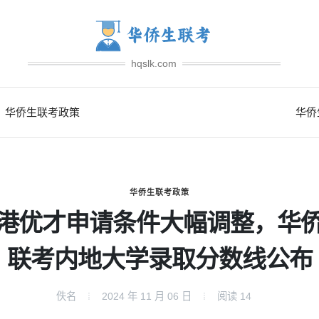
hqslk.com
华侨生联考政策
华侨
华侨生联考政策
港优才申请条件大幅调整，华
联考内地大学录取分数线公布
佚名
2024 年 11 月 06 日
阅读
14