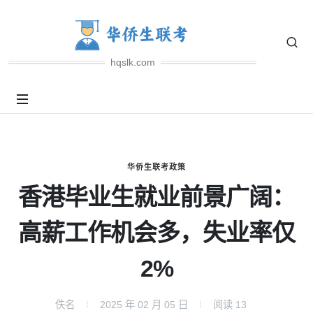
hqslk.com
华侨生联考政策
香港毕业生就业前景广阔：
高薪工作机会多，失业率仅
2%
佚名
2025 年 02 月 05 日
阅读
13