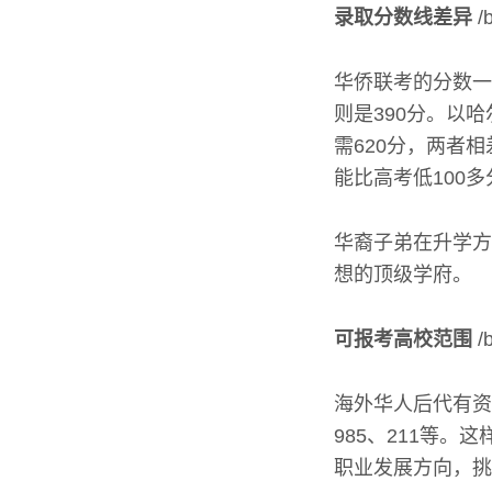
录取分数线差异
/
华侨联考的分数一
则是390分。以
需620分，两者
能比高考低100
华裔子弟在升学方
想的顶级学府。
可报考高校范围
/
海外华人后代有资
985、211等
职业发展方向，挑