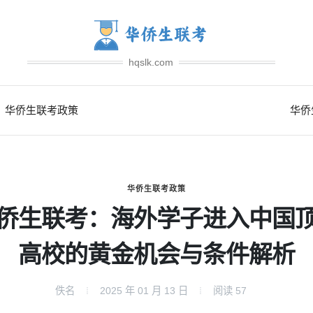
hqslk.com
华侨生联考政策
华侨
华侨生联考政策
侨生联考：海外学子进入中国
高校的黄金机会与条件解析
佚名
2025 年 01 月 13 日
阅读
57