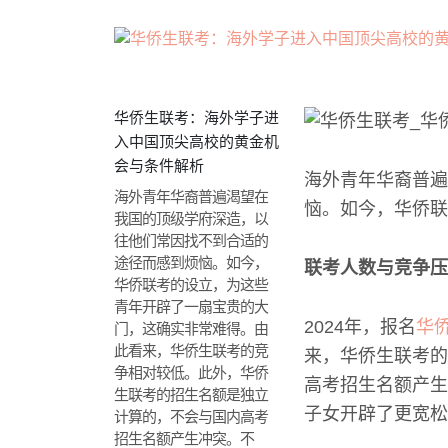
华侨生联考：海外学子进
入中国顶尖高校的黄金机
会与条件解析
海外青年华裔普遍
海外青年华裔普遍渴望在
恼。如今，华侨联
我国的顶级学府深造，以
往他们常因找不到合适的
途径而感到烦恼。如今，
联考人数与竞争压
华侨联考的设立，为这些
青年开辟了一扇宝贵的大
2024年，报名
华
门，这确实非常难得。由
此看来，华侨生联考的竞
来，华侨生联考的
争相对较低。此外，华侨
高考招生名额产生
生联考的招生名额是独立
子女开辟了更宽松
计算的，不会与国内高考
招生名额产生冲突。不